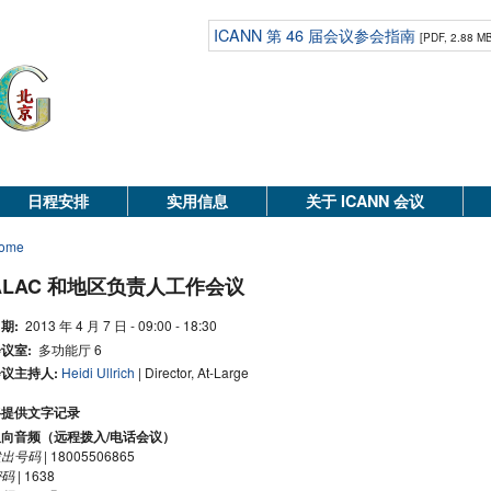
ICANN 第 46 届会议参会指南
[PDF, 2.88 M
日程安排
实用信息
关于 ICANN 会议
ome
ALAC 和地区负责人工作会议
期:
2013 年 4 月 7 日 - 09:00 - 18:30
议室:
多功能厅 6
议主持人:
Heidi Ullrich
| Director, At-Large
将提供文字记录
双向音频（远程拨入/电话会议）
拨出号码
| 18005506865
密码
| 1638