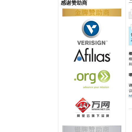
二
感谢赞助商
概
详
h