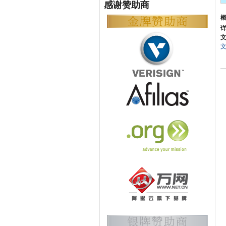
感谢赞助商
详
文