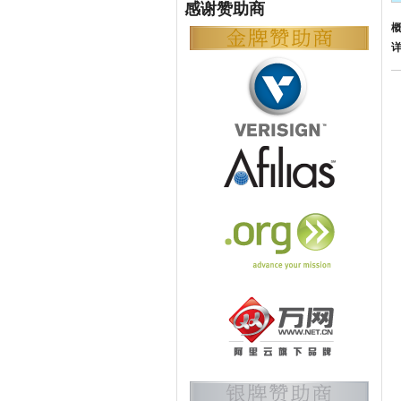
感谢赞助商
详