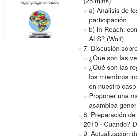
(25 mins)
a) Analisis de 
participación
b) In-Reach: co
ALS? (Wolf)
7. Discusión sobre
¿Qué son las ven
¿Qué son las re
los miembros in
en nuestro caso
Proponer una mo
asamblea gener
8. Preparación d
2010 - Cuando? D
9. Actualización 