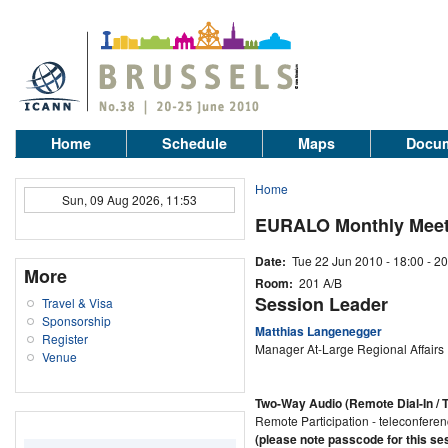
Home
Schedule
Maps
Docum
Home
Sun, 09 Aug 2026, 11:53
EURALO Monthly Meet
Date:
Tue 22 Jun 2010 -
18:00
-
20
More
Room:
201 A/B
Session Leader
Travel & Visa
Sponsorship
Matthias Langenegger
Register
Manager At-Large Regional Affairs
Venue
Two-Way Audio (Remote Dial-In / 
Remote Participation - teleconferen
(please note passcode for this se