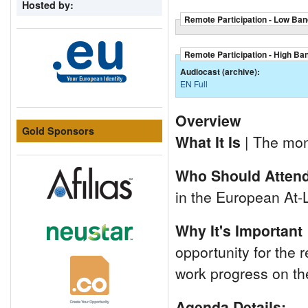
Hosted by:
Remote Participation - Low Ban
Remote Participation - High Ba
Audiocast (archive):
EN Full
Overview
Gold Sponsors
What It Is
| The mon
Who Should Atten
in the European At-
Why It's Important
opportunity for the 
work progress on th
Agenda Details: