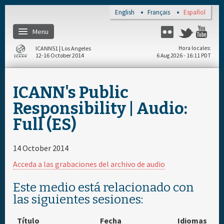
Skip to main content
English
Français
Español
Menu
Flickr
Twitter
You
ICANN51 | Los Angeles
Hora locales
12-16 October 2014
6 Aug 2026 - 16:11 PDT
Inicio
ICANN's Public
Regístrese
Responsibility | Audio:
Full (ES)
Materiales & Medios
14 October 2014
Cronograma diario
Acceda a las grabaciones del archivo de audio
Patrocinador
Este medio está relacionado con
las siguientes sesiones:
Título
Fecha
Idiomas