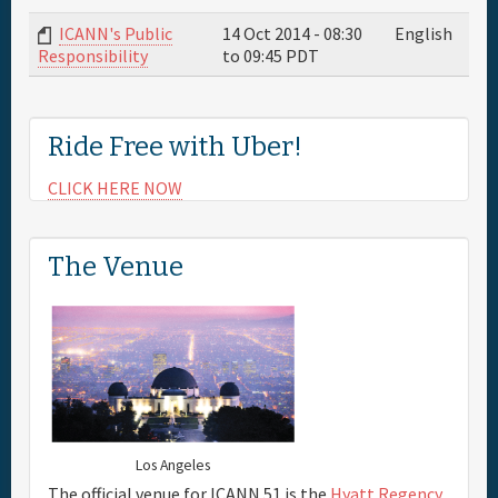
ICANN's Public
14 Oct 2014 -
08:30
English
to
09:45
PDT
Responsibility
Ride Free with Uber!
CLICK HERE NOW
The Venue
Los Angeles
The official venue for ICANN 51 is the
Hyatt Regency