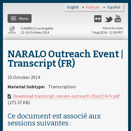
Skip to main content
English
Français
Español
Menu
Flickr
Twitter
You
ICANN51 | Los Angeles
Heure locales
12-16 October 2014
7 Aug 2026 - 12:59 PDT
Accueil
NARALO Outreach Event |
S'enregistrer
Transcript (FR)
Documents & Média
15 October 2014
Material Subtype:
Transcription
Calendrier par jour
Download transcript-naralo-outreach-15oct14-fr.pdf
(271.37 KB)
Parrain
Ce document est associé aux
sessions suivantes :