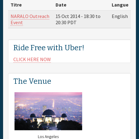
Titre
Date
Langue
NARALO Outreach
15 Oct 2014 -
18:30
to
English
Event
20:30
PDT
Ride Free with Uber!
CLICK HERE NOW
The Venue
Los Angeles