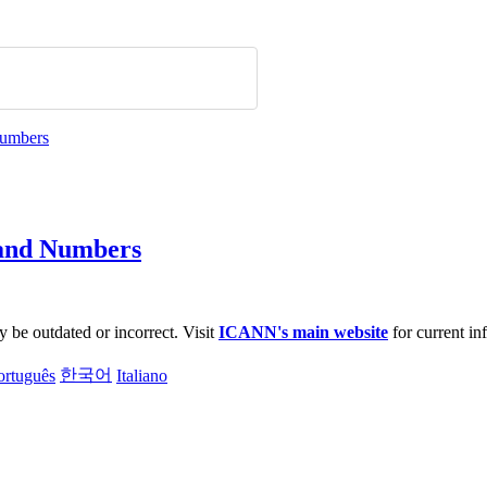
 and Numbers
be outdated or incorrect. Visit
ICANN's main website
for current in
한국어
ortuguês
Italiano