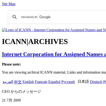
Site Map
ICANN|ARCHIVES
Internet Corporation for Assigned Names
Please note:
You are viewing archival ICANN material. Links and information may 
日本語
العربية
English
Français
Español
Русский
Deutsch
P
中文
CEO からのメッセージ
21 7月 2009