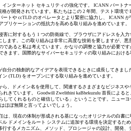
インターネット セキュリティの強化です。 ICANN パートナ
の規格が開発されています。私たちはこの 2 年間、テスト環境で
キスパートや ccTLD のオペレータとより緊密に協力し、 ICANN
 アプリケーションの抵抗力を高める取り組みを進めています。
る侵害に対するもう 1 つの防衛線で、ブラウザにアドレスを入
にします。この取り組みは非常に高度な技術を要しますが、悪
のであると私は考えています。かなりの調整と協力が必要です
できます。国際的なサイバーセキュリティの取り組みにおける私自
自分の独創的なアイデアを表現できるときに成長してきました。
イン (TLD) をオープンにする取り組みを進めています。
Bhekuzulu 首長から、ドメイン名を使用して、関連するさまざま
 Goodwill Zwelithini kaBhekuzulu 首長によると、「 .z
たらしてくれるものと確信している」ということです。ニューヨ
性はほぼ無限と言ってよいでしょう。
 の責任は、現在の体制が形成される基になったオリジナルの白書に
プ レベル ドメインをルート システムに追加する環境を決定す
移行するメカニズム、メソッド、プロシージャの設計、開発、