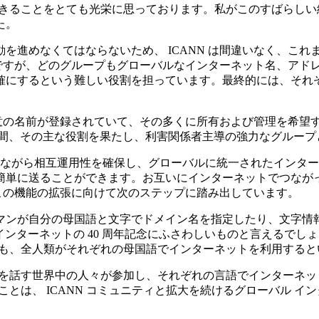
に参加できることをとても光栄に思っております。私がこのすばら
た。
を進めなくてはならないため、 ICANN は間違いなく、こ
のですが、どのグループもグローバルなインターネット名、アドレ
にするという難しい役割を担っています。最終的には、それぞ
もの一意の名前が登録されていて、その多くに所有および管理を希
11 年間、その主な役割を果たし、利害関係者主導の強力なグル
持しながら相互運用性を確保し、グローバルに統一されたインタ
簡単に送ることができます。お互いにインターネットでつなが
、この機能の拡張に向けて次のステップに踏み出しています。
マンが自分の母国語と文字でドメイン名を指定したり、文字情
、インターネットの 40 周年記念にふさわしいものと言えるでし
N も、全人類がそれぞれの母国語でインターネットを利用する
言葉を話す世界中の人々が参加し、それぞれの言語でインターネ
ることは、 ICANN コミュニティと拡大を続けるグローバル 