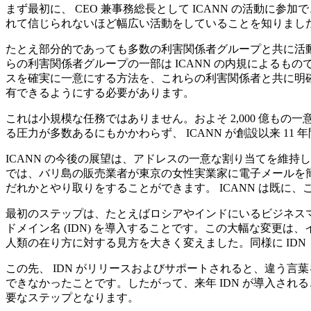
まず最初に、 CEO 兼事務総長として ICANN の活動
れて信じられないほど幅広い活動をしていることを知りまし
たとえ部分的であっても多数の利害関係者グループと共に活動
らの利害関係者グループの一部は ICANN の内規によるも
スを確実に一意にする方法を、これらの利害関係者と共に明確
有できるようにする必要があります。
これは小規模な任務ではありません。およそ 2,000 億
る圧力が多数あるにもかかわらず、 ICANN が創設以来 
ICANN の今後の展望は、アドレスの一意な割り当てを維
では、バリ島の販売業者が東京の女性実業家に電子メールを
だれかとやり取りをすることができます。 ICANN は既に
最初のステップは、たとえばロシアやインドにいるビジネス
ドメイン名 (IDN) を導入することです。この大幅な変更は
人類の在り方に対する見方を大きく変えました。同様に ID
この先、 IDN がリリースおよびサポートされると、違う
できなかったことです。したがって、来年 IDN が導入され
要なステップとなります。