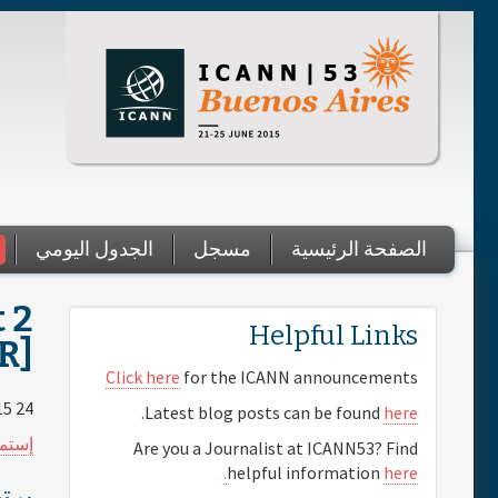
Skip to main content
الصفحة الرئيسية
مسجل
الجدول اليومي
You are here
 2
Helpful Links
R]
Click here
for the ICANN announcements
24 June 2015
.
Latest blog posts can be found
here
إستم
Are you a Journalist at ICANN53? Find
helpful information
here.
يرت: