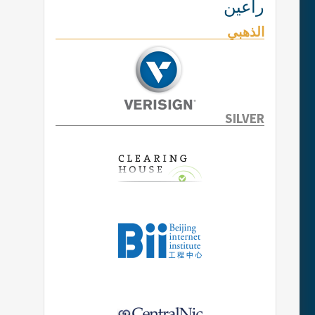
راعين
الذهبي
SILVER