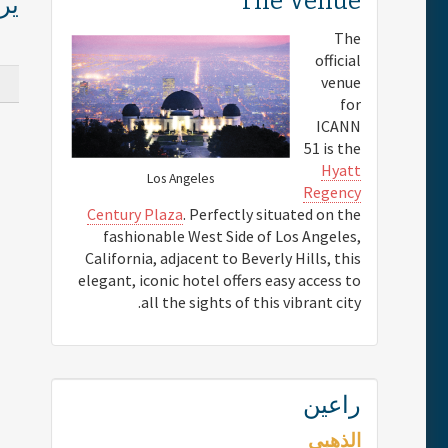
The Venue
ي:
The
official
venue
for
ICANN
51 is the
Hyatt
Los Angeles
Regency
Century Plaza
. Perfectly situated on the
fashionable West Side of Los Angeles,
California, adjacent to Beverly Hills, this
elegant, iconic hotel offers easy access to
all the sights of this vibrant city.
راعين
الذهبي