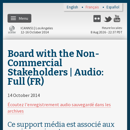
Skip to main content
English
Français
Español
Menu
Flickr
Twitter
Yo
ICANN51 | Los Angeles
Heure locales
12-16 October 2014
8 Aug 2026 - 22:37 PDT
Accueil
Board with the Non-
S'enregistrer
Commercial
Stakeholders | Audio:
Documents & Média
Full (FR)
Calendrier par jour
14 October 2014
Écoutez l'enregistrement audio sauvegardé dans les
Parrain
archives
Ce support média est associé aux