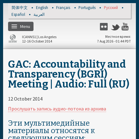
Skip to main content
简体中文
English
Français
Português
Русский
Español
العربية
Menu
Flickr
Twitter
Yo
ICANN51 | Los Angeles
Местное время
12-16 October 2014
7 Aug 2026 - 01:44 PDT
Главная
GAC: Accountability and
Зарегистрироваться
Transparency (BGRI)
Meeting | Audio: Full (RU)
Документы и мультимедийные
материалы
12 October 2014
Прослушать запись аудио-потока из архива
Расписание на день
Эти мультимедийные
Спонсор
материалы относятся к
следующим сессиям: