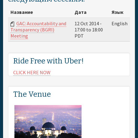
Название
Дата
Язык
GAC: Accountability and
12 Oct 2014 -
English
17:00
to
18:00
Transparency (BGRI)
PDT
Meeting
Ride Free with Uber!
CLICK HERE NOW
The Venue