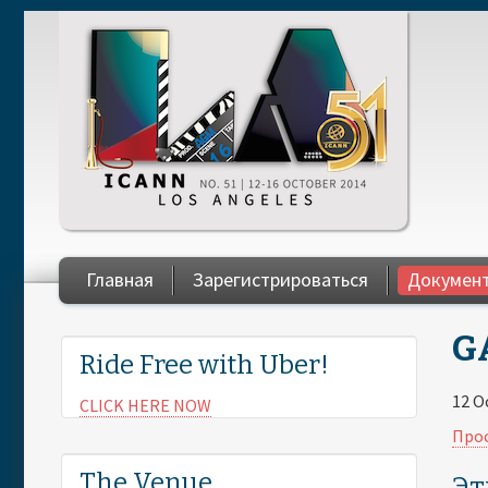
Skip to main content
Главная
Зарегистрироваться
Документ
You are here
GA
Ride Free with Uber!
12 O
CLICK HERE NOW
Прос
The Venue
Эт