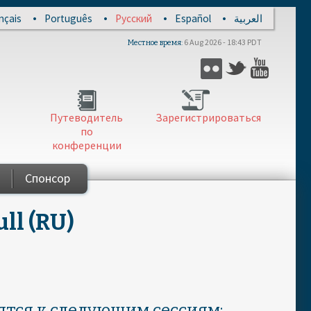
nçais
Português
Русский
Español
العربية
6 Aug 2026 - 18:43 PDT
Местное время
Flickr
Twitter
YouTub
Путеводитель
Зарегистрироваться
по
конференции
Спонсор
ll (RU)
тся к следующим сессиям: