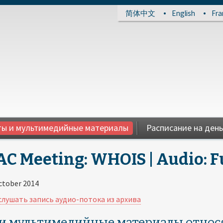
简体中文
English
Fra
ы и мультимедийные материалы
Расписание на день
C Meeting: WHOIS | Audio: Fu
ctober 2014
лушать запись аудио-потока из архива
и мультимедийные материалы относя