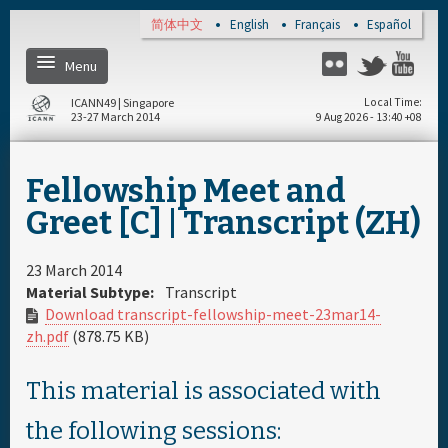
Skip to main content
简体中文
English
Français
Español
Menu
Twitter
Flickr
Yo
ICANN49 | Singapore
Local Time
23-27 March 2014
9 Aug 2026 - 13:40 +08
主页
Fellowship Meet and
关于
Greet [C] | Transcript (ZH)
注册
23 March 2014
Material Subtype:
Transcript
Download transcript-fellowship-meet-23mar14-
每日日程安排
zh.pdf
(878.75 KB)
完整日程安排
This material is associated with
the following sessions:
资料和媒体文件