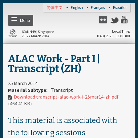
Skip to main content
简体中文
English
Français
Español
Menu
Twitter
Flickr
Yo
ICANN49 | Singapore
Local Time
23-27 March 2014
8 Aug 2026 - 11:06 +08
主页
ALAC Work - Part I |
关于
Transcript (ZH)
注册
25 March 2014
Material Subtype:
Transcript
Download transcript-alac-work-i-25mar14-zh.pdf
每日日程安排
(464.41 KB)
完整日程安排
This material is associated with
the following sessions:
资料和媒体文件