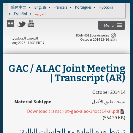
Skip to main content
简体中文
English
Français
Português
Русский
Español
العربية
Menu
ICANN51 | Los Angeles
التوقيت المحليين
12-16 October 2014
7 Aug 2026 - 14:39 PDT
الصفحة الرئيسية
مسجل
GAC / ALAC Joint Meeting
| Transcript (AR)
المواد ووسائل الإعلام
14 October 2014
الجدول اليومي
Material Subtype:
نسخة طبق الأصل
Download transcript-gac-alac-14oct14-ar.pdf
الراعي
(554.39 KB)
ترتبط هذه المادة مع الجلسات التالية: