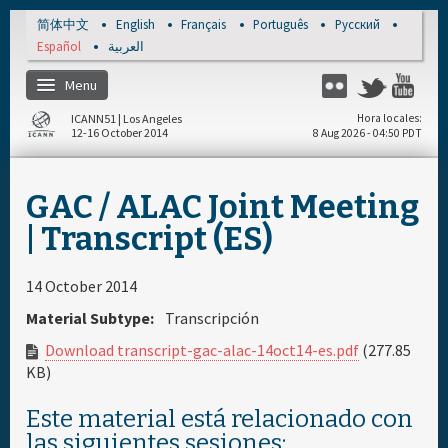
Skip to main content
简体中文
English
Français
Português
Русский
Español
العربية
Menu
Flickr
Twitter
Yo
ICANN51 | Los Angeles
Hora locales
12-16 October 2014
8 Aug 2026 - 04:50 PDT
Inicio
GAC / ALAC Joint Meeting
Regístrese
| Transcript (ES)
Materiales & Medios
14 October 2014
Material Subtype:
Transcripción
Cronograma diario
Download transcript-gac-alac-14oct14-es.pdf
(277.85
KB)
Patrocinador
Este material está relacionado con
las siguientes sesiones: