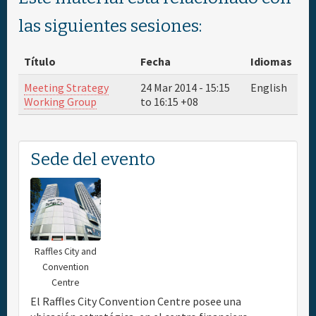
Materiales & Medios
las siguientes sesiones:
Viajes & Visas
Título
Fecha
Idiomas
Hoteles
Meeting Strategy
24 Mar 2014 -
15:15
English
Working Group
to
16:15
+08
Patrocinador
Sede del evento
Información general
Raffles City and
Convention
Centre
El Raffles City Convention Centre posee una