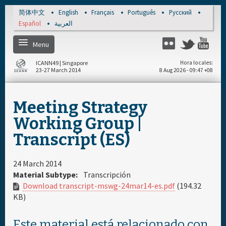
Skip to main content
简体中文
English
Français
Português
Русский
Español
العربية
Menu
Twitter
Flickr
Yo
ICANN49 | Singapore
Hora locales
23-27 March 2014
8 Aug 2026 - 09:47 +08
Inicio
Meeting Strategy
Acerca
Working Group |
Transcript (ES)
Regístrese
24 March 2014
Cronograma diario
Material Subtype:
Transcripción
Download transcript-mswg-24mar14-es.pdf
(194.32
KB)
Cronograma general
Este material está relacionado con