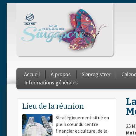
Skip to main content
Accueil
À propos
S'enregistrer
Calend
Informations générales
La
You are here
Lieu de la réunion
Me
Stratégiquement situé en
plein cœur du centre
25 M
financier et culturel de la
Mate