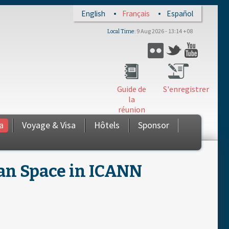
English
Français
Español
9 Aug 2026 - 13:14 +08
Local Time
Twitter
Flickr
YouTub
Guide de
S'enregistrer
la
réunion
a
Voyage & Visa
Hôtels
Sponsor
an Space in ICANN