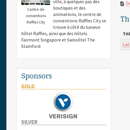
ville, à quelques pas des
D
boutiques et des
Centre de
animations, le centre de
conventions
Thi
conventions Raffles City se
Raffles City
trouve à côté du luxueux
hôtel Raffles, ainsi que des hôtels
Tit
Fairmont Singapore et Swissôtel The
Lat
Stamford.
Sponsors
GOLD
SILVER