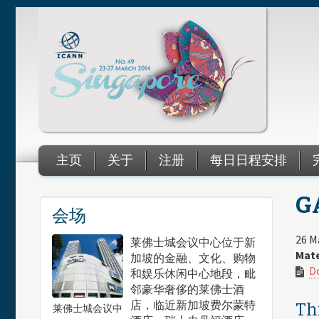
Skip to main content
主页
关于
注册
每日日程安排
GA
You are here
会场
26 M
莱佛士城会议中心位于新
Mate
加坡的金融、文化、购物
D
和娱乐休闲中心地段，毗
邻豪华奢侈的莱佛士酒
店，临近新加坡费尔蒙特
Thi
莱佛士城会议中