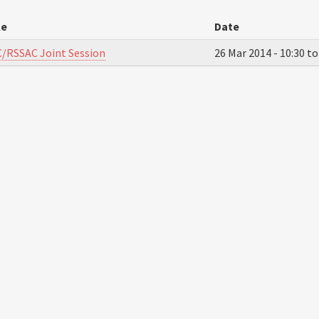
le
Date
/RSSAC Joint Session
26 Mar 2014 -
10:30
t