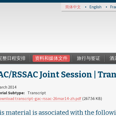
简体中文
English
Fra
完整日程安排
资料和媒体文件
旅行与签证
酒
C/RSSAC Joint Session | Tran
arch 2014
rial Subtype:
Transcript
ownload transcript-gac-rssac-26mar14-zh.pdf
(267.56 KB)
s material is associated with the follow