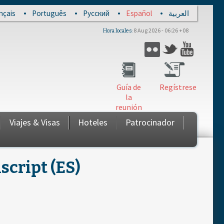
nçais
Português
Русский
Español
العربية
8 Aug 2026 - 06:26 +08
Hora locales
Twitter
Flickr
YouTub
Guía de
Regístrese
la
reunión
Viajes & Visas
Hoteles
Patrocinador
script (ES)