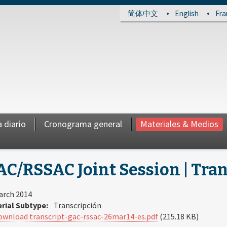
简体中文
English
Fra
 diario
Cronograma general
Materiales & Medios
C/RSSAC Joint Session | Tran
arch 2014
rial Subtype:
Transcripción
ownload transcript-gac-rssac-26mar14-es.pdf
(215.18 KB)