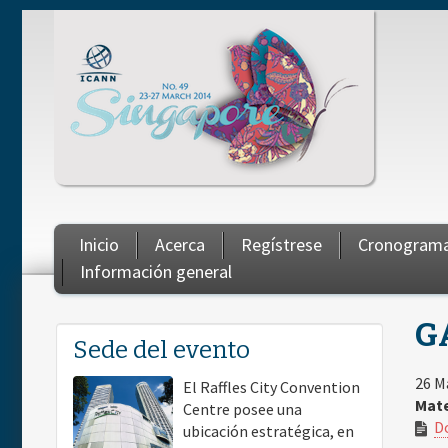
Skip to main content
Inicio
Acerca
Regístrese
Cronograma
Información general
GA
You are here
Sede del evento
26 M
El Raffles City Convention
Mate
Centre posee una
D
ubicación estratégica, en