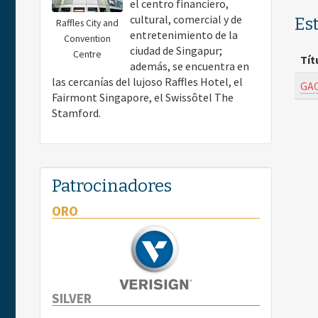
el centro financiero,
cultural, comercial y de
Es
Raffles City and
entretenimiento de la
Convention
ciudad de Singapur;
Centre
Tít
además, se encuentra en
las cercanías del lujoso Raffles Hotel, el
GAC
Fairmont Singapore, el Swissôtel The
Stamford.
Patrocinadores
ORO
SILVER