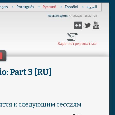
nçais
Português
Русский
Español
العربية
7 Aug 2026 - 15:21 +08
Местное время
Flickr
Twitter
YouTub
Зарегистрироваться
o: Part 3 [RU]
тся к следующим сессиям: