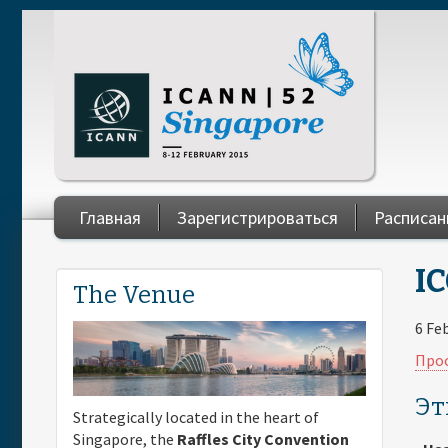
Skip to main content
Главная
Зарегистрироваться
Расписан
You are here
IC
The Venue
6 Fe
Прос
Эт
Strategically located in the heart of
Singapore, the
Raffles City Convention