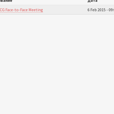
звание
Дата
ICG Face-to-Face Meeting
6 Feb 2015 -
09: