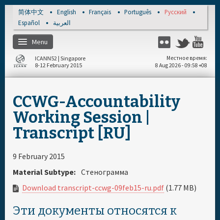
Skip to main content
简体中文
English
Français
Português
Русский
Español
العربية
Menu
Flickr
Twitter
Yo
ICANN52 | Singapore
Местное время
8-12 February 2015
8 Aug 2026 - 09:58 +08
Главная
CCWG-Accountability
Зарегистрироваться
Working Session |
Transcript [RU]
Расписание на день
9 February 2015
Документы и мультимедийные
Material Subtype:
Стенограмма
материалы
Download transcript-ccwg-09feb15-ru.pdf
(1.77 MB)
Эти документы относятся к