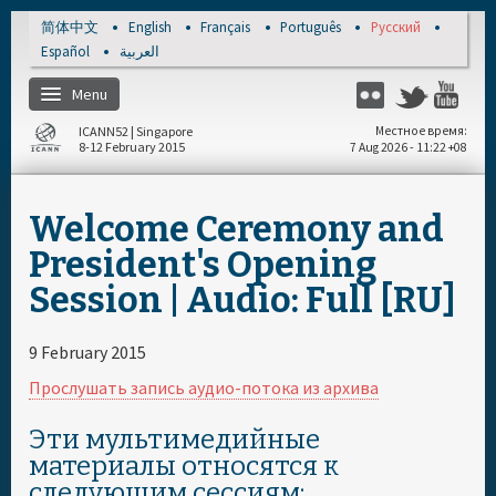
Skip to main content
简体中文
English
Français
Português
Русский
Español
العربية
Menu
Flickr
Twitter
Yo
ICANN52 | Singapore
Местное время
8-12 February 2015
7 Aug 2026 - 11:22 +08
Главная
Welcome Ceremony and
Зарегистрироваться
President's Opening
Session | Audio: Full [RU]
Расписание на день
9 February 2015
Документы и мультимедийные
Прослушать запись аудио-потока из архива
материалы
Эти мультимедийные
материалы относятся к
следующим сессиям: