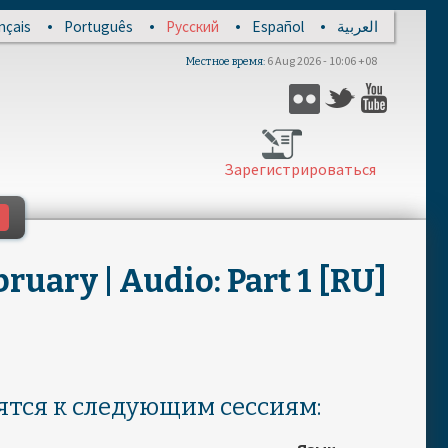
nçais
Português
Русский
Español
العربية
6 Aug 2026 - 10:06 +08
Местное время
Flickr
Twitter
YouTub
Зарегистрироваться
uary | Audio: Part 1 [RU]
тся к следующим сессиям: