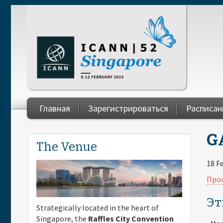
Skip to main content
Главная
Зарегистрироваться
Расписан
You are here
GA
The Venue
18 F
Прос
Эт
Strategically located in the heart of
Singapore, the
Raffles City Convention