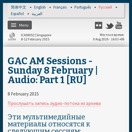
Skip to main content
简体中文
English
Français
Português
Русский
Español
العربية
Menu
Flickr
Twitter
Yo
ICANN52 | Singapore
Местное время
8-12 February 2015
9 Aug 2026 - 16:03 +08
Главная
GAC AM Sessions -
Зарегистрироваться
Sunday 8 February |
Audio: Part 1 [RU]
Расписание на день
8 February 2015
Документы и мультимедийные
Прослушать запись аудио-потока из архива
материалы
Эти мультимедийные
материалы относятся к
следующим сессиям: