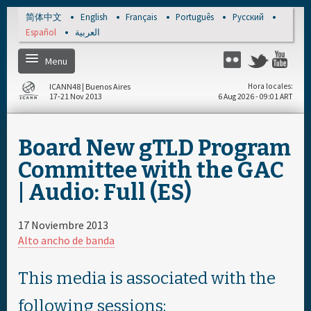
Skip to main content
简体中文
English
Français
Português
Русский
Español
العربية
Menu
Twitter
Flickr
Yo
ICANN48 | Buenos Aires
Hora locales
17-21 Nov 2013
6 Aug 2026 - 09:01 ART
Home
Board New gTLD Program
Regístrese
Committee with the GAC
| Audio: Full (ES)
Cronograma diario
17 Noviembre 2013
Cronograma general
Alto ancho de banda
Materiales & Medios
This media is associated with the
following sessions: