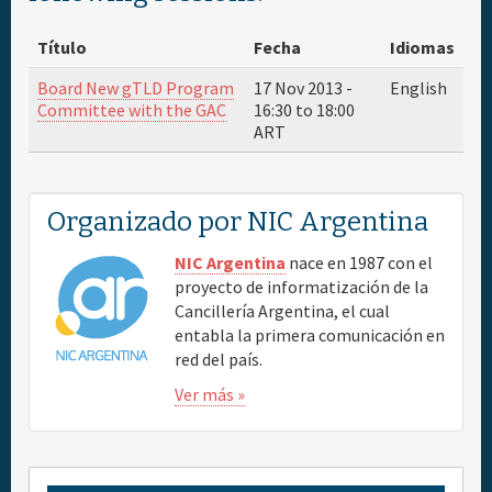
Acerca de
Título
Fecha
Idiomas
Patrocinador
Board New gTLD Program
17 Nov 2013 -
English
Committee with the GAC
16:30
to
18:00
ART
Sede del evento y hoteles
Viajes & Visas
Organizado por NIC Argentina
Mapas
NIC Argentina
nace en 1987 con el
proyecto de informatización de la
Cancillería Argentina, el cual
Información general
entabla la primera comunicación en
red del país.
Ver más »