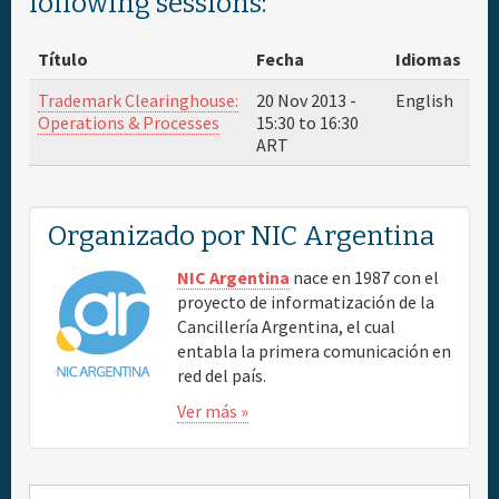
following sessions:
Patrocinador
Título
Fecha
Idiomas
Trademark Clearinghouse:
20 Nov 2013 -
English
Sede del evento y hoteles
Operations & Processes
15:30
to
16:30
ART
Viajes & Visas
Organizado por NIC Argentina
Mapas
NIC Argentina
nace en 1987 con el
proyecto de informatización de la
Información general
Cancillería Argentina, el cual
entabla la primera comunicación en
red del país.
Ver más »