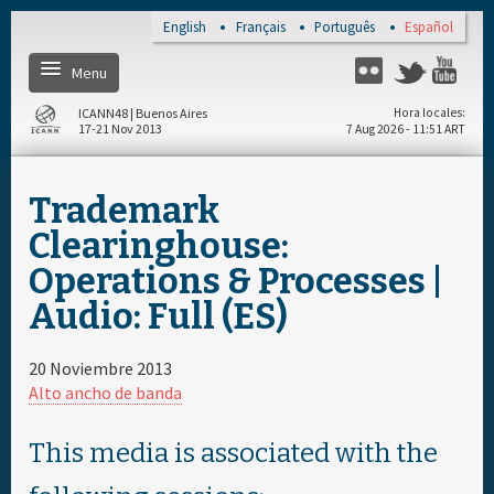
Skip to main content
English
Français
Português
Español
Menu
Twitter
Flickr
Yo
ICANN48 | Buenos Aires
Hora locales
17-21 Nov 2013
7 Aug 2026 - 11:51 ART
Home
Trademark
Regístrese
Clearinghouse:
Operations & Processes |
Cronograma diario
Audio: Full (ES)
Cronograma general
20 Noviembre 2013
Alto ancho de banda
Materiales & Medios
This media is associated with the
Acerca de