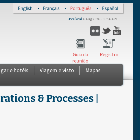
English
Français
Português
Español
6 Aug 2026 - 06:56 ART
Hora local
Twitter
Flickr
YouTub
Guia da
Registro
reunião
gar e hotéis
Viagem e visto
Mapas
ations & Processes |