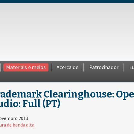
Materiais e meios
Acerca de
Patrocinador
Lu
ademark Clearinghouse: Oper
dio: Full (PT)
ovembro 2013
ura de banda alta