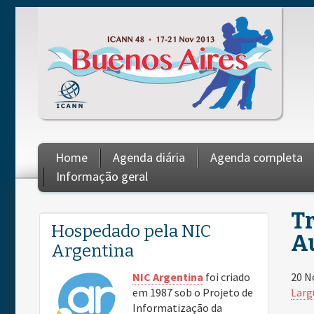
Skip to main content
Home
Agenda diária
Agenda completa
Informação geral
Tr
You are here
Hospedado pela NIC
Au
Argentina
20 N
NIC Argentina
foi criado
Larg
em 1987 sob o Projeto de
Informatização da